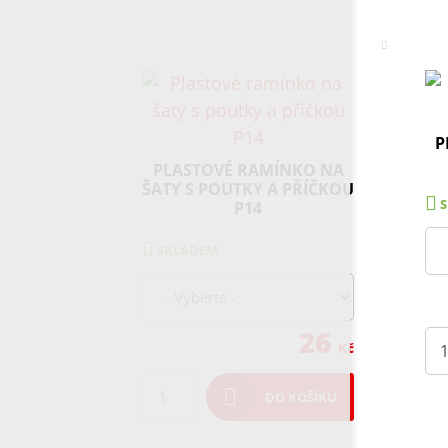
P
PLASTOVÉ RAMÍNKO NA
ŠATY S POUTKY A PŘÍČKOU
P14
SKLADEM
26
Kč
DO KOŠÍKU