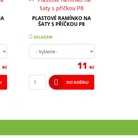
NA
PLASTOVÉ RAMÍNKO NA
ŠATY S PŘÍČKOU P8
SKLADEM
1
11
Kč
Kč
U
DO KOŠÍKU