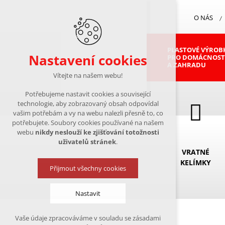
O NÁS
PLASTOVÉ VÝROB
Nastavení cookies
PRO DOMÁCNOST
A ZAHRADU
Vítejte na našem webu!
Potřebujeme nastavit cookies a související
technologie, aby zobrazovaný obsah odpovídal
vašim potřebám a vy na webu nalezli přesně to, co
potřebujete. Soubory cookies používané na našem
webu
nikdy neslouží ke zjišťování totožnosti
uživatelů stránek
.
VRATNÉ
KELÍMKY
Přijmout všechny cookies
Nastavit
Vaše údaje zpracováváme v souladu se zásadami
Technická cookies