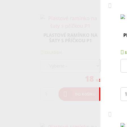
PLASTOVÉ RAMÍNKO NA
P
ŠATY S PŘÍČKOU P1
SKLADEM
18
Kč
DO KOŠÍKU