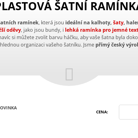
PLASTOVÁ ŠATNÍ RAMÍNK
šatních ramínek
, která jsou
ideální na kalhoty,
šaty
, hale
ší oděvy
, jako jsou bundy, i
lehká ramínka pro jemné text
 navíc si můžete zvolit barvu háčku, aby vaše šatna byla dok
hlednou organizaci vašeho šatníku. Jsme
přímý český výro
OVINKA
CENA: