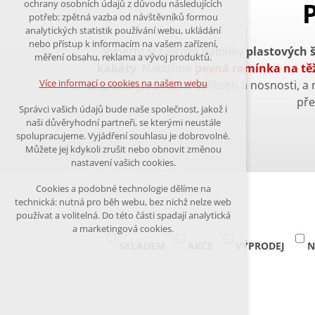
ochrany osobních údajů z důvodu následujících
nutná pro provozování webu
potřeb: zpětná vazba od návštěvníků formou
analytických statistik používání webu, ukládání
udržení kontextu stránek (session):
nebo přístup k informacím na vašem zařízení,
případná přihlášení, volby jazyka,
Vyberte si z široké nabídky
plastových 
měření obsahu, reklama a vývoj produktů.
apod.
kabáty
. Nabízíme
pevná ramínka na těž
Více informací o cookies na našem webu
dispozici jsou různé velikosti a nosnosti, a
Volitelná cookies
pře
Správci vašich údajů bude naše společnost, jakož i
analytická pro anonymizované
naši důvěryhodní partneři, se kterými neustále
vyhodnocení návštěvnosti
spolupracujeme. Vyjádření souhlasu je dobrovolné.
marketingová cookies (Google)
Můžete jej kdykoli zrušit nebo obnovit změnou
nastavení vašich cookies.
Více informací o cookies na našem webu
Cookies a podobné technologie dělíme na
technická: nutná pro běh webu, bez nichž nelze web
používat a volitelná. Do této části spadají analytická
a marketingová cookies.
Přijmout všechny cookies
SKLADEM
AKCE
VÝPRODEJ
N
Odmítnout vše