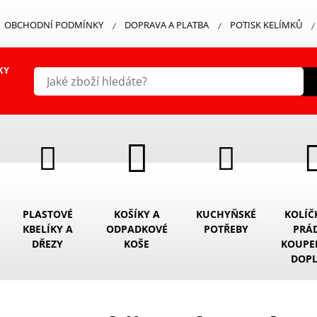
OBCHODNÍ PODMÍNKY
DOPRAVA A PLATBA
POTISK KELÍMKŮ
KY
PLASTOVÉ
KOŠÍKY A
KUCHYŇSKÉ
KOLÍČ
KBELÍKY A
ODPADKOVÉ
POTŘEBY
PRÁ
DŘEZY
KOŠE
KOUPE
DOP