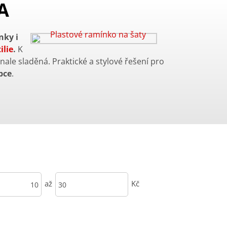
A
nky i
ilie
.
K
onale sladěná. Praktické a stylové řešení pro
bce
.
až
Kč