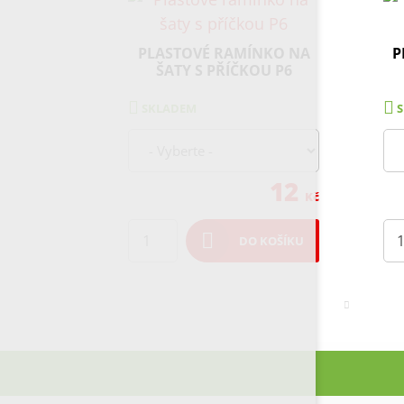
PLASTOVÉ RAMÍNKO NA
P
ŠATY S PŘÍČKOU P6
SKLADEM
12
Kč
DO KOŠÍKU