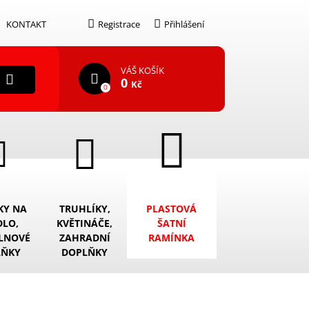
KONTAKT
Registrace
Přihlášení
VÁŠ KOŠÍK
0
Kč
0
KY NA
TRUHLÍKY,
PLASTOVÁ
DLO,
KVĚTINÁČE,
ŠATNÍ
LNOVÉ
ZAHRADNÍ
RAMÍNKA
LŇKY
DOPLŇKY