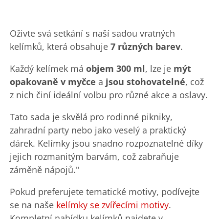
Oživte svá setkání s naší sadou vratných
kelímků, která obsahuje
7 různých barev
.
Každý kelímek má
objem 300 ml
, lze je
mýt
opakovaně v myčce
a
jsou stohovatelné
, což
z nich činí ideální volbu pro různé akce a oslavy.
Tato sada je skvělá pro rodinné pikniky,
zahradní party nebo jako veselý a praktický
dárek. Kelímky jsou snadno rozpoznatelné díky
jejich rozmanitým barvám, což zabraňuje
záměně nápojů."
Pokud preferujete tematické motivy, podívejte
se na naše
kelímky se zvířecími motivy
.
Kompletní nabídku kelímků najdete v