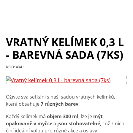
VRATNÝ KELÍMEK 0,3 L
- BAREVNÁ SADA (7KS)
KÓD: 494.1
Oživte svá setkání s naší sadou vratných kelímků,
která obsahuje
7 různých barev
.
Každý kelímek má
objem 300 ml
, lze je
mýt
opakovaně v myčce
a
jsou stohovatelné
, což z nich
činí ideální volbu pro různé akce a oslavy.