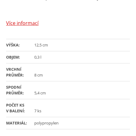
Více informací
VÝŠKA:
12,5
cm
OBJEM:
0,3
l
VRCHNÍ
PRŮMĚR:
8
cm
SPODNÍ
PRŮMĚR:
5,4
cm
POČET KS
V BALENÍ:
7
ks
MATERIÁL:
polypropylen