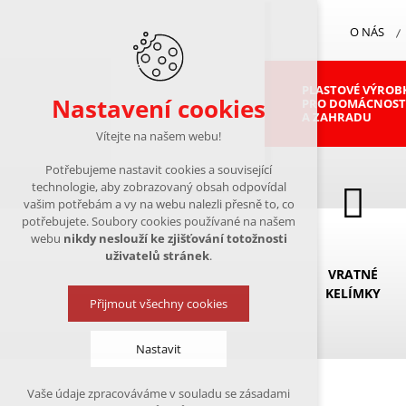
O NÁS
PLASTOVÉ VÝROB
Nastavení cookies
PRO DOMÁCNOST
A ZAHRADU
Vítejte na našem webu!
Potřebujeme nastavit cookies a související
technologie, aby zobrazovaný obsah odpovídal
vašim potřebám a vy na webu nalezli přesně to, co
potřebujete. Soubory cookies používané na našem
webu
nikdy neslouží ke zjišťování totožnosti
uživatelů stránek
.
VRATNÉ
KELÍMKY
Přijmout všechny cookies
Nastavit
Vaše údaje zpracováváme v souladu se zásadami
Technická cookies