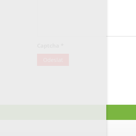
Captcha
*
Odeslat