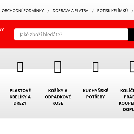
OBCHODNÍ PODMÍNKY
DOPRAVA A PLATBA
POTISK KELÍMKŮ
KY
PLASTOVÉ
KOŠÍKY A
KUCHYŇSKÉ
KOLÍČ
KBELÍKY A
ODPADKOVÉ
POTŘEBY
PRÁ
DŘEZY
KOŠE
KOUPE
DOP