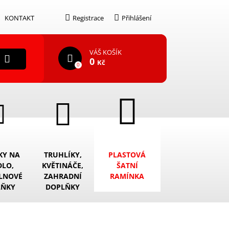
KONTAKT
Registrace
Přihlášení
VÁŠ KOŠÍK
0
Kč
0
KY NA
TRUHLÍKY,
PLASTOVÁ
DLO,
KVĚTINÁČE,
ŠATNÍ
LNOVÉ
ZAHRADNÍ
RAMÍNKA
LŇKY
DOPLŇKY