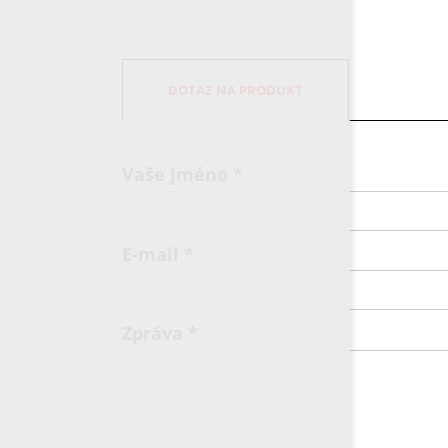
DOTAZ NA PRODUKT
Vaše jméno
*
E-mail
*
Zpráva
*