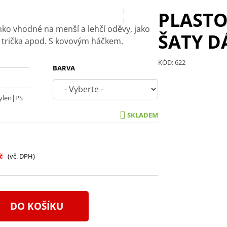
PLASTO
nko vhodné na menší a lehčí oděvy, jako
ŠATY D
e, trička apod. S kovovým háčkem.
KÓD: 622
BARVA
ylen|PS
SKLADEM
č
(vč. DPH)
DO KOŠÍKU