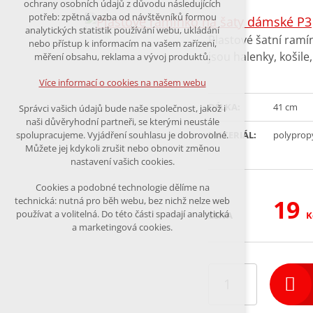
ochrany osobních údajů z důvodu následujících
nutná pro provozování webu
potřeb: zpětná vazba od návštěvníků formou
analytických statistik používání webu, ukládání
udržení kontextu stránek (session):
Plastové šatní ramí
nebo přístup k informacím na vašem zařízení,
případná přihlášení, volby jazyka,
jsou halenky, košil
měření obsahu, reklama a vývoj produktů.
apod.
Více informací o cookies na našem webu
Volitelná cookies
DÉLKA:
41
cm
Správci vašich údajů bude naše společnost, jakož i
analytická pro anonymizované
naši důvěryhodní partneři, se kterými neustále
vyhodnocení návštěvnosti
MATERIÁL:
polyprop
spolupracujeme. Vyjádření souhlasu je dobrovolné.
marketingová cookies (Google)
Můžete jej kdykoli zrušit nebo obnovit změnou
nastavení vašich cookies.
Více informací o cookies na našem webu
Cookies a podobné technologie dělíme na
19
technická: nutná pro běh webu, bez nichž nelze web
používat a volitelná. Do této části spadají analytická
CENA
K
a marketingová cookies.
Přijmout všechny cookies
Odmítnout vše